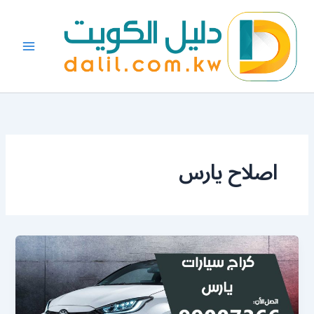
خطي
لى
لمحتوى
اصلاح يارس