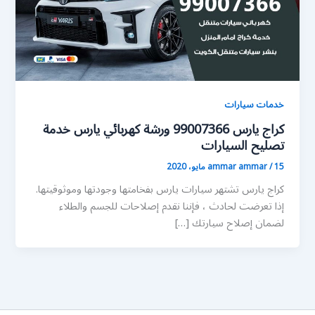
خدمات سيارات
كراج يارس 99007366 ورشة كهربائي يارس خدمة
تصليح السيارات
15 مايو، 2020
/
ammar ammar
كراج يارس تشتهر سيارات يارس بفخامتها وجودتها وموثوقيتها.
إذا تعرضت لحادث ، فإننا نقدم إصلاحات للجسم والطلاء
لضمان إصلاح سيارتك […]