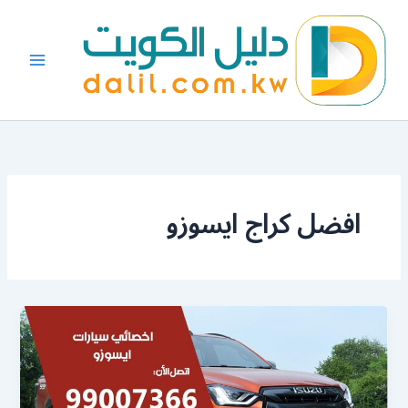
خطي
لى
لمحتوى
افضل كراج ايسوزو