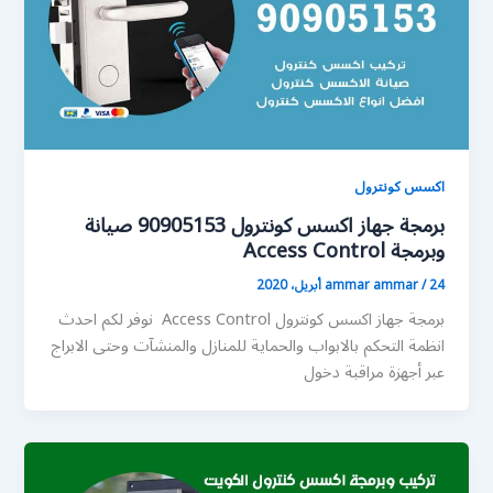
اكسس كونترول
برمجة جهاز اكسس كونترول 90905153 صيانة
وبرمجة Access Control
24 أبريل، 2020
/
ammar ammar
برمجة جهاز اكسس كونترول Access Control نوفر لكم احدث
انظمة التحكم بالابواب والحماية للمنازل والمنشآت وحتى الابراج
عبر أجهزة مراقبة دخول