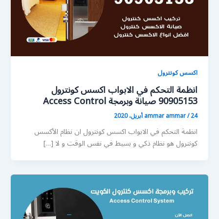
اكسس كونترول
انظمة التحكم في الابواب اكسس كونترول
90905153 صيانة وبرمجة Access Control
24 أبريل، 2020
/
ammar ammar
انظمة التحكم في الابواب اكسس كونترول ان نظام الأكسس
كونترول هو نظام ذكي و بسيط في نفس الوقت و لا […]