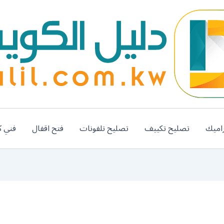
اميك
تصليح تكييف
تصليح تلفونات
فتح اقفال
فني ك