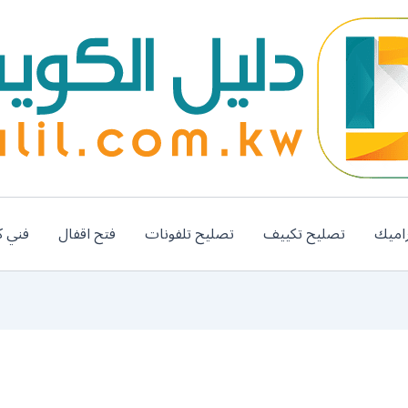
اميك
تصليح تكييف
تصليح تلفونات
فتح اقفال
فني ك