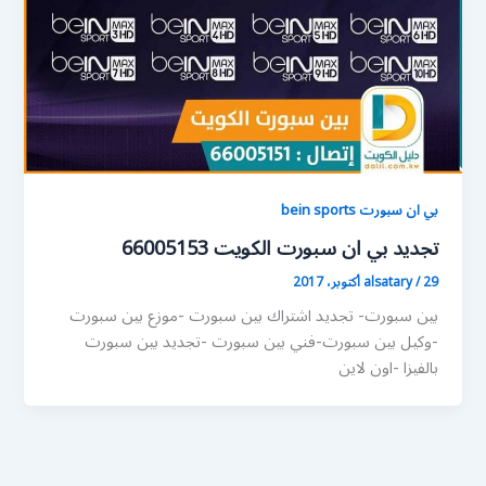
بي ان سبورت bein sports
تجديد بي ان سبورت الكويت 66005153
29 أكتوبر، 2017
/
alsatary
بين سبورت- تجديد اشتراك بين سبورت -موزع بين سبورت
-وكيل بين سبورت-فني بين سبورت -تجديد بين سبورت
بالفيزا -اون لاين