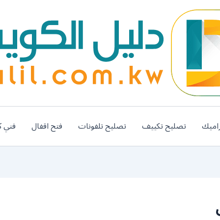
اميك
تصليح تكييف
تصليح تلفونات
فتح اقفال
فني ك