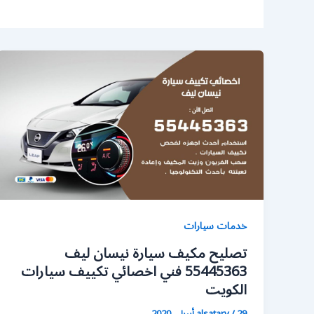
خدمات سيارات
تصليح مكيف سيارة نيسان ليف
55445363 فني اخصائي تكييف سيارات
الكويت
29 أبريل، 2020
/
alsatary