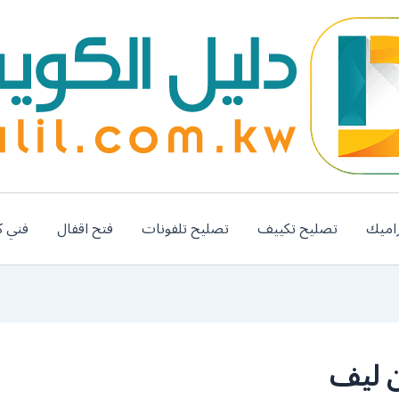
اميك
تصليح تكييف
تصليح تلفونات
فتح اقفال
فني ك
 ليف