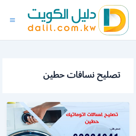
خطي
لى
لمحتوى
تصليح نسافات حطين