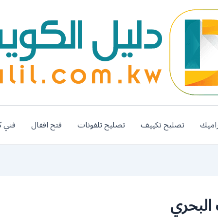
اميك
تصليح تكييف
تصليح تلفونات
فتح اقفال
فني ك
 البحري