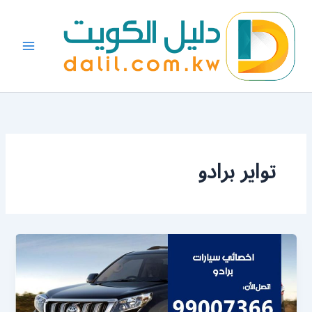
خطي
لى
لمحتوى
تواير برادو