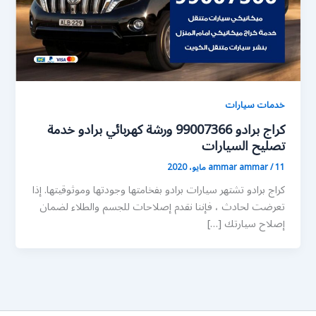
خدمات سيارات
كراج برادو 99007366 ورشة كهربائي برادو خدمة
تصليح السيارات
11 مايو، 2020
/
ammar ammar
كراج برادو تشتهر سيارات برادو بفخامتها وجودتها وموثوقيتها. إذا
تعرضت لحادث ، فإننا نقدم إصلاحات للجسم والطلاء لضمان
إصلاح سيارتك […]