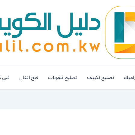
اميك
تصليح تكييف
تصليح تلفونات
فتح اقفال
فني ك