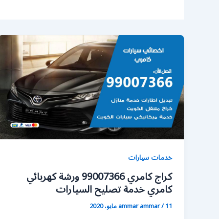
خدمات سيارات
كراج كامري 99007366 ورشة كهربائي
كامري خدمة تصليح السيارات
11 مايو، 2020
/
ammar ammar