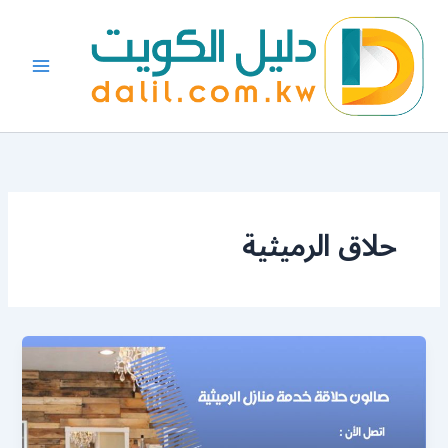
خطي
لى
لمحتوى
حلاق الرميثية