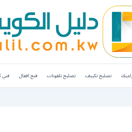
اميك
تصليح تكييف
تصليح تلفونات
فتح اقفال
فني ك