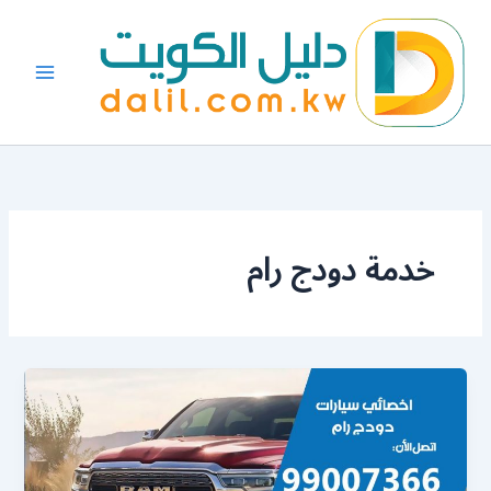
خطي
لى
لمحتوى
خدمة دودج رام