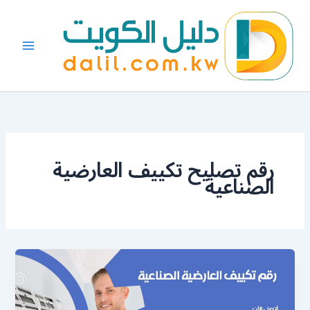
خطي
لى
لمحتوى
رقم تصليح تكييف العارضية
الصناعية