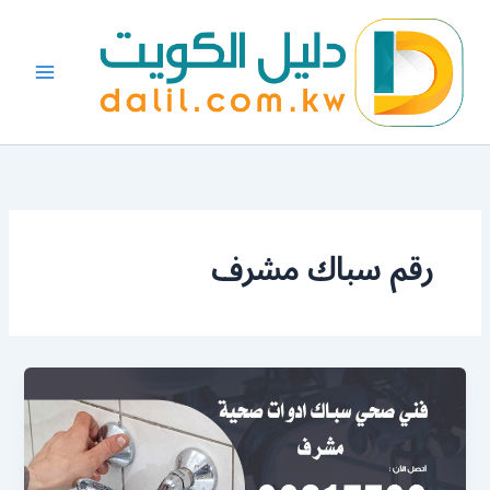
خطي
لى
لمحتوى
رقم سباك مشرف