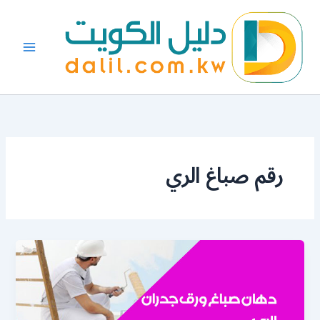
خطي
لى
لمحتوى
رقم صباغ الري