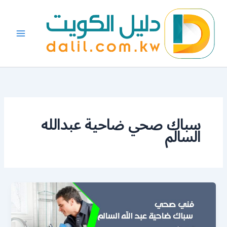
خطي
لى
لمحتوى
سباك صحي ضاحية عبدالله
السالم