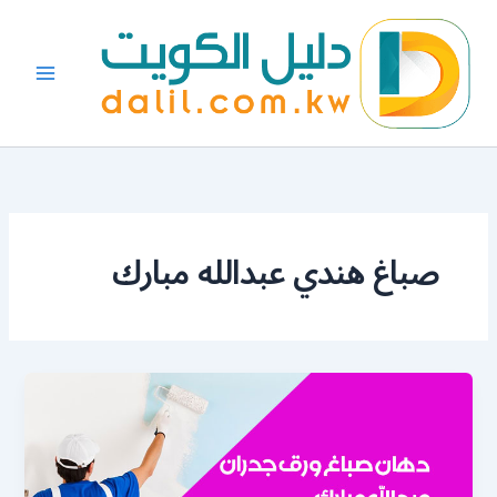
خطي
لى
لمحتوى
صباغ هندي عبدالله مبارك