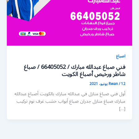
اصباغ
فني صباغ عبدالله مبارك / 66405052 / صباغ
شاطر ورخيص أصباغ الكويت
12 يونيو، 2021
/
Rwan
أول فني صباغ منازل في عبدالله مبارك بالكويت أصباغ عبدالله
مبارك صباغ منازل جدران صباغ أبواب خشب غرف نوم تركيب
[…]