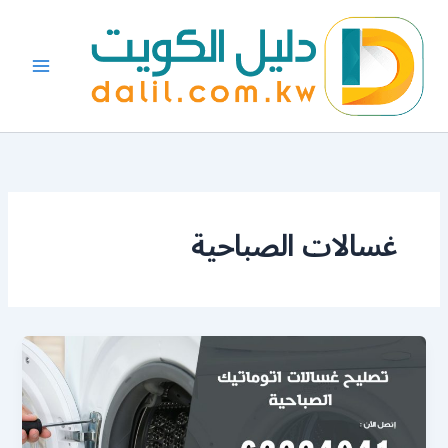
خطي
لى
لمحتوى
غسالات الصباحية