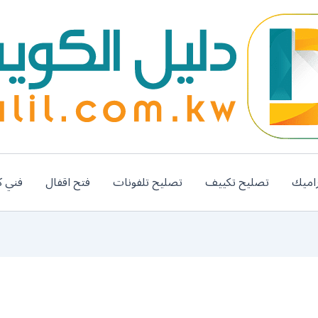
اميك
تصليح تكييف
تصليح تلفونات
فتح اقفال
فني ك