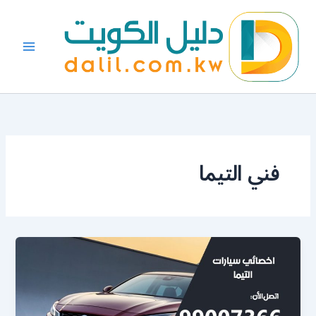
خطي
لى
لمحتوى
فني التيما