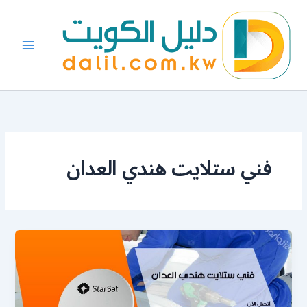
خطي
لى
لمحتوى
فني ستلايت هندي العدان