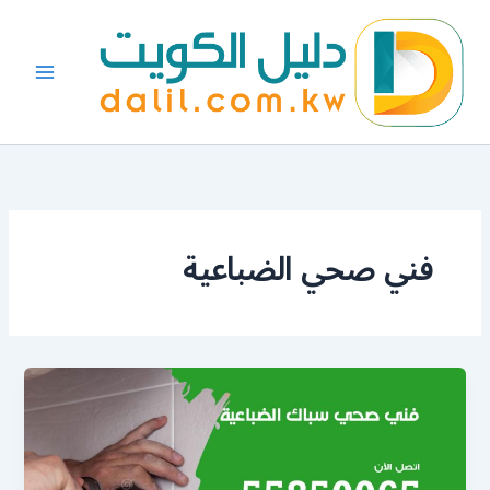
خطي
لى
لمحتوى
فني صحي الضباعية