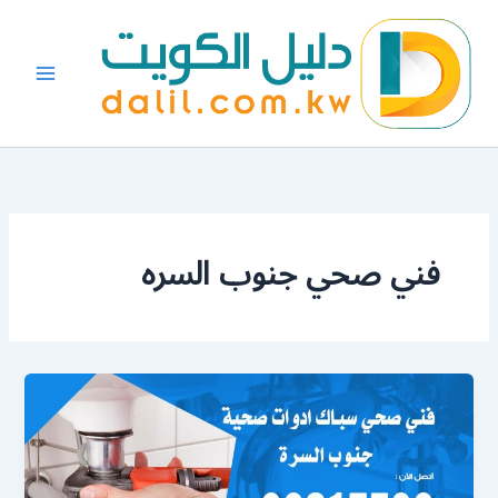
خطي
لى
لمحتوى
فني صحي جنوب السره