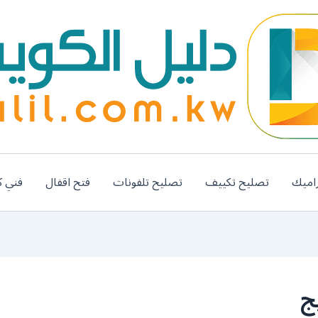
اميك
تصليح تكييف
تصليح تلفونات
فتح اقفال
فني ك
ج