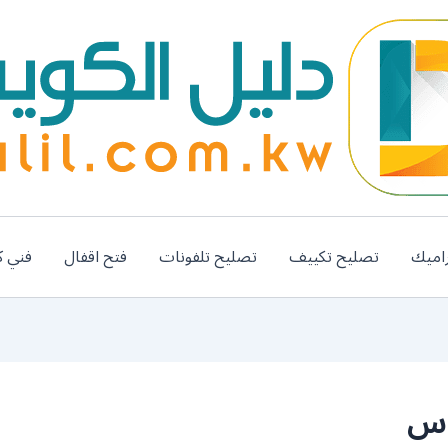
اميك
تصليح تكييف
تصليح تلفونات
فتح اقفال
فني ك
اس