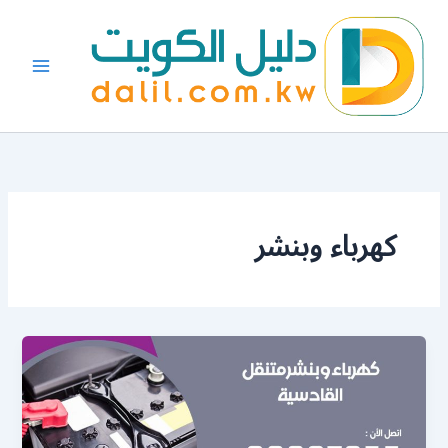
خطي
لى
لمحتوى
كهرباء وبنشر