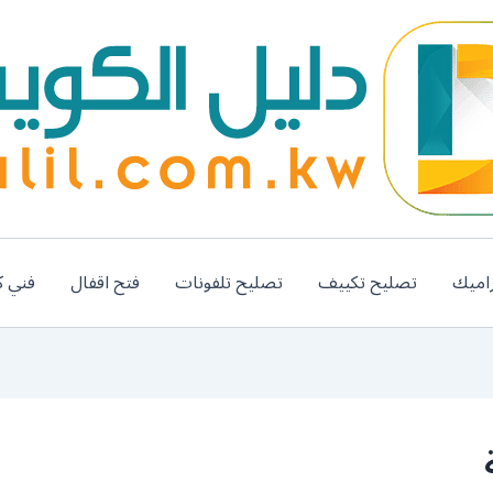
اميك
تصليح تكييف
تصليح تلفونات
فتح اقفال
فني ك