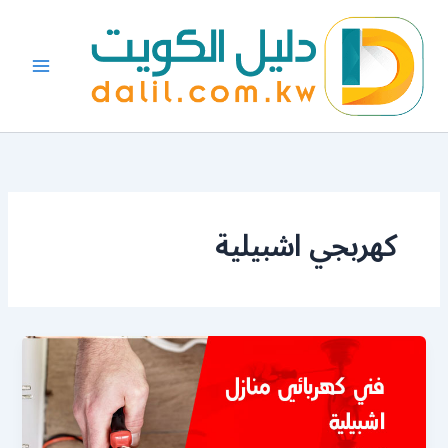
خطي
لى
لمحتوى
كهربجي اشبيلية