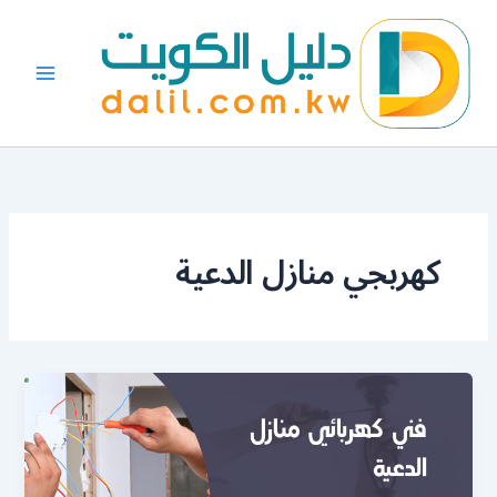
خطي
لى
لمحتوى
كهربجي منازل الدعية