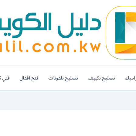
اميك
تصليح تكييف
تصليح تلفونات
فتح اقفال
فني ك