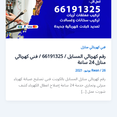
فني كهربائي منازل
رقم كهربائي المسايل / 66191325 / فني كهربائي
منازل 24 ساعة
26 يونيو، 2021
/
Rwan
رقم كهربائي منازل المسايل بالكويت فني تصليح صيانة كهرباء
منزلي وتجاري خدمة 24 ساعة إصلاح اعطال الكهرباء كشف
شورت عمل […]