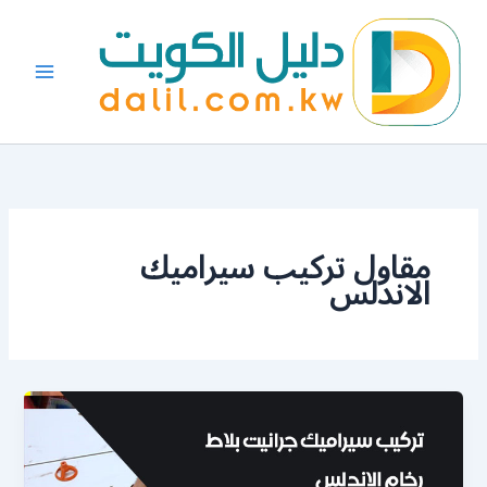
خطي
لى
لمحتوى
مقاول تركيب سيراميك
الاندلس