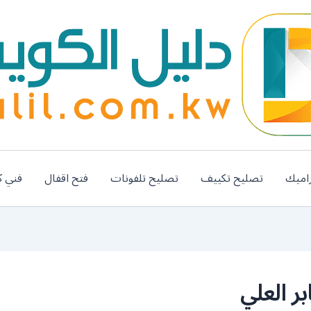
اميك
تصليح تكييف
تصليح تلفونات
فتح اقفال
فني ك
ر العلي