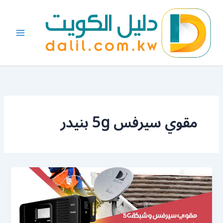
خطي
لى
لمحتوى
مقوي سيرفس 5g بنيدر