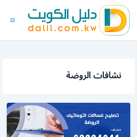
خطي
لى
لمحتوى
نشافات الروضة