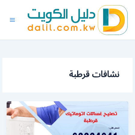
خطي
لى
لمحتوى
نشافات قرطبة