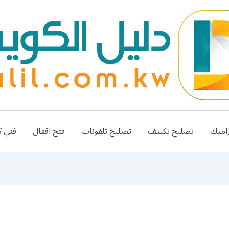
اميك
تصليح تكييف
تصليح تلفونات
فتح اقفال
فني ك