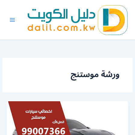
خطي
لى
لمحتوى
ورشة موستنج