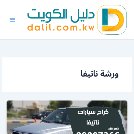
خطي
لى
لمحتوى
ورشة ناتيفا