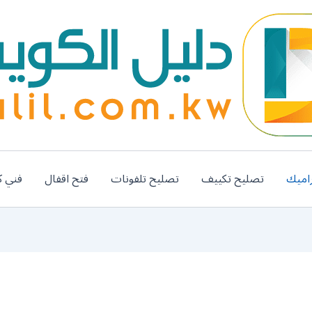
اميك
تصليح تكييف
تصليح تلفونات
فتح اقفال
فني ك