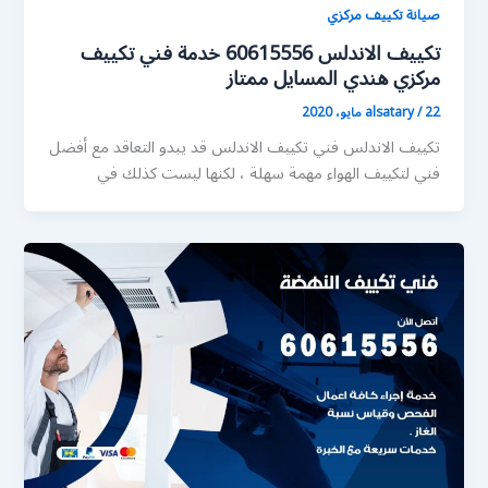
صيانة تكييف مركزي
تكييف الاندلس 60615556 خدمة فني تكييف
مركزي هندي المسايل ممتاز
22 مايو، 2020
/
alsatary
تكييف الاندلس فني تكييف الاندلس قد يبدو التعاقد مع أفضل
فني لتكييف الهواء مهمة سهلة ، لكنها ليست كذلك في