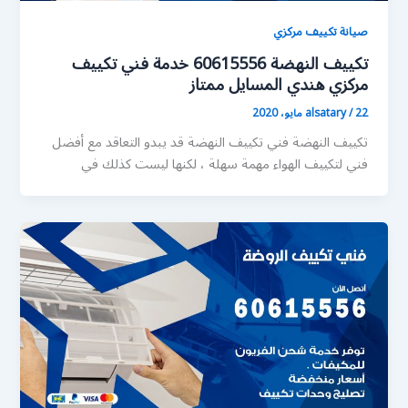
صيانة تكييف مركزي
تكييف النهضة 60615556 خدمة فني تكييف
مركزي هندي المسايل ممتاز
22 مايو، 2020
/
alsatary
تكييف النهضة فني تكييف النهضة قد يبدو التعاقد مع أفضل
فني لتكييف الهواء مهمة سهلة ، لكنها ليست كذلك في