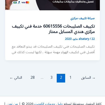
صيانة تكييف مركزي
تكييف الصليبخات 60615556 خدمة فني تكييف
مركزي هندي المسايل ممتاز
22 مايو، 2020
/
alsatary
تكييف الصليبخات فني تكييف الصليبخات قد يبدو التعاقد مع
أفضل فني لتكييف الهواء مهمة سهلة ، لكنها ليست كذلك في
→
السابق
1
2
3
…
28
التالي
←
كافة الحقوق محفوظة لموقع
دليل خدمات الكويت
2026 © |
من نحن
|