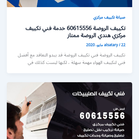
صيانة تكييف مركزي
تكييف الروضة 60615556 خدمة فني تكييف
مركزي هندي الروضة ممتاز
22 مايو، 2020
/
alsatary
تكييف الروضة فني تكييف الروضة قد يبدو التعاقد مع أفضل
فني لتكييف الهواء مهمة سهلة ، لكنها ليست كذلك في