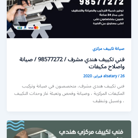
صيانة تكييف مركزي
فني تكييف هندي مشرف / 98577272 / صيانة
واصلاح مكيفات
26 فبراير، 2020
/
alsatary
فني تكييف هندي مشرف، متخصصون في صيانة وتركيب
المكيفات المركزية ، وصيانة وفحص وتعبئة غاز وحدات التكييف
، وغسيل وتنظيف