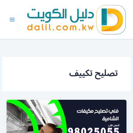
خطي
لى
لمحتوى
تصليح تكييف