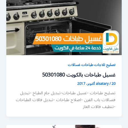
تصليح ثلاجات طباخات غسالات
غسيل طباخات بالكويت 50301080
20 أكتوبر، 2017
/
alsatary
تصليح طباخات -غسيل طباخات-تبديل جام الطباخ -تبديل
فصالات باب الفرن -اصلاح طباخات -تبديل فالات الطباخات
-تنظيف فالات الغاز