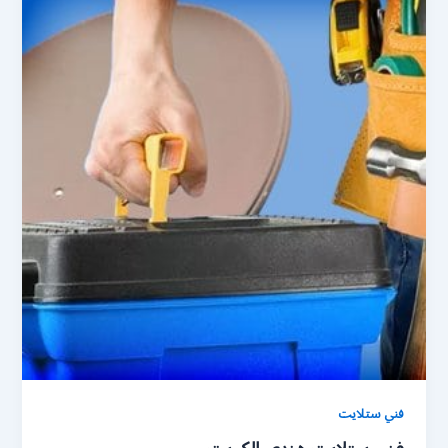
فني ستلايت