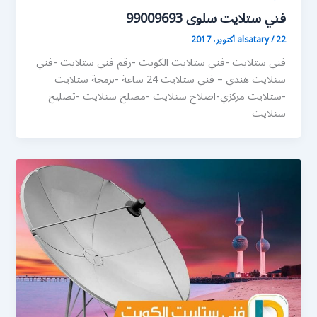
فني ستلايت سلوى 99009693
22 أكتوبر، 2017
/
alsatary
فني ستلايت -فني ستلايت الكويت -رقم فني ستلايت -فني
ستلايت هندي – فني ستلايت 24 ساعة -برمجة ستلايت
-ستلايت مركزي-اصلاح ستلايت -مصلح ستلايت -تصليح
ستلايت