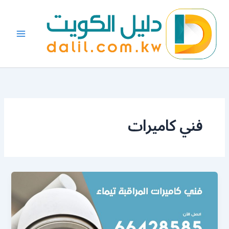
خطي
لى
لمحتوى
فني كاميرات