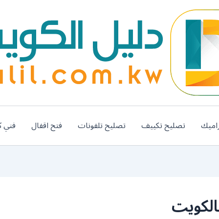
اميك
تصليح تكييف
تصليح تلفونات
فتح اقفال
فني ك
الكويت